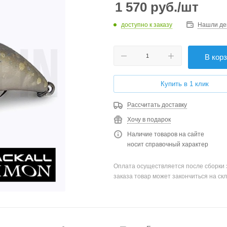
1 570
руб.
/шт
доступно к заказу
Нашли де
В кор
Купить в 1 клик
Рассчитать доставку
Хочу в подарок
Наличие товаров на сайте
носит справочный характер
Оплата осуществляется после сборки 
заказа товар может закончиться на скл