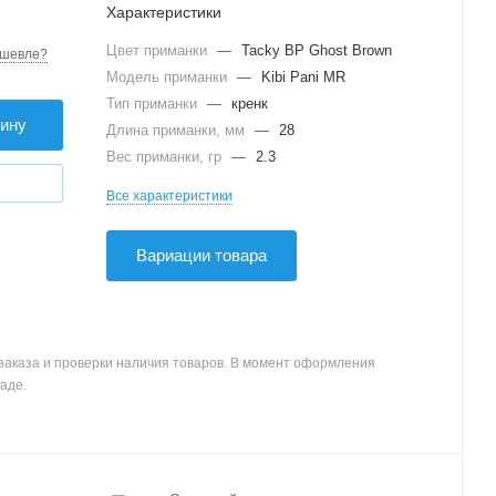
Характеристики
Цвет приманки
—
Tacky BP Ghost Brown
шевле?
Модель приманки
—
Kibi Pani MR
Тип приманки
—
кренк
зину
Длина приманки, мм
—
28
Вес приманки, гр
—
2.3
Все характеристики
Вариации товара
заказа и проверки наличия товаров. В момент оформления
аде.