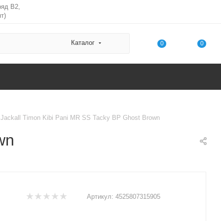
ряд В2,
т)
Каталог
0
0
Jackall Timon Kibi Pani MR SS Tacky BP Ghost Brown
wn
Артикул:
4525807315905