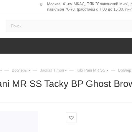
Москва, 41-км МКАД, ТЯК "Славянский Мир", 
павильон 76-78, (работаем с 7:00 до 15:00, пн-п
—
—
—
—
Воблеры
Jackall Timon
Kibi Pani MR SS
Воблер 
Pani MR SS Tacky BP Ghost Bro