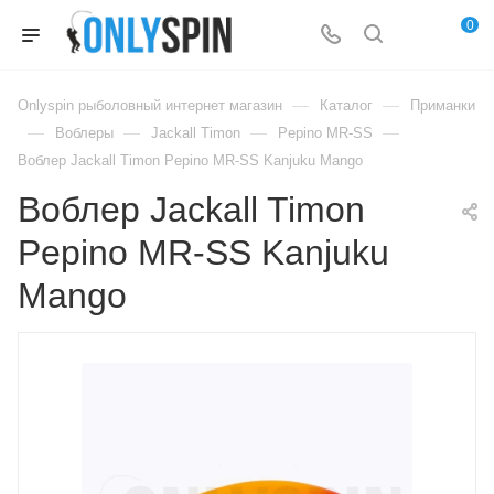
0
—
—
Onlyspin рыболовный интернет магазин
Каталог
Приманки
—
—
—
—
Воблеры
Jackall Timon
Pepino MR-SS
Воблер Jackall Timon Pepino MR-SS Kanjuku Mango
Воблер Jackall Timon
Pepino MR-SS Kanjuku
Mango