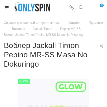
0
—
—
Onlyspin рыболовный интернет магазин
Каталог
Приманки
—
—
—
—
Воблеры
Jackall Timon
Pepino MR-SS
Воблер Jackall Timon Pepino MR-SS Masa No Dokuringo
Воблер Jackall Timon
Pepino MR-SS Masa No
Dokuringo
GLOW