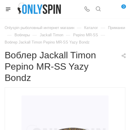
0
—
—
Onlyspin рыболовный интернет магазин
Каталог
Приманки
—
—
—
—
Воблеры
Jackall Timon
Pepino MR-SS
Воблер Jackall Timon Pepino MR-SS Yazy Bondz
Воблер Jackall Timon
Pepino MR-SS Yazy
Bondz