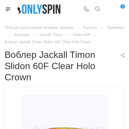
0
—
—
Onlyspin рыболовный интернет магазин
Каталог
Приманки
—
—
—
—
Воблеры
Jackall Timon
Slidon 60F
Воблер Jackall Timon Slidon 60F Clear Holo Crown
Воблер Jackall Timon
Slidon 60F Clear Holo
Crown