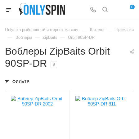
0
—
—
Onlyspin рыболовный интернет магазин
Каталог
Приманки
—
—
—
Воблеры
ZipBaits
Orbit 90SP-DR
Воблеры ZipBaits Orbit
90SP-DR
9
ФИЛЬТР
В упаковке, шт
В упаковке, шт
1
1
Цвет приманки
Цвет приманки
2002
811
Модель приманки
Модель приманки
Orbit
Orbit