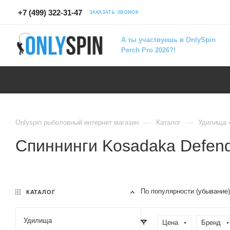
+7 (499) 322-31-47
ЗАКАЗАТЬ ЗВОНОК
А ты участвуешь в OnlySpin
Perch Pro 2026?!
—
—
Onlyspin рыболовный интернет магазин
Каталог
Удилища
Спиннинги Kosadaka Defen
По популярности (убывание)
КАТАЛОГ
Удилища
Цена
Бренд