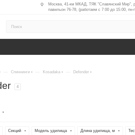
Москва, 41-км МКАД, ТЯК "Славянский Мир", 
павильон 76-78, (работаем с 7:00 до 15:00, пн-п
—
—
—
Спиннинги
Kosadaka
Defender
der
4
Секций
Модель удилища
Длина удилища, м
Тес