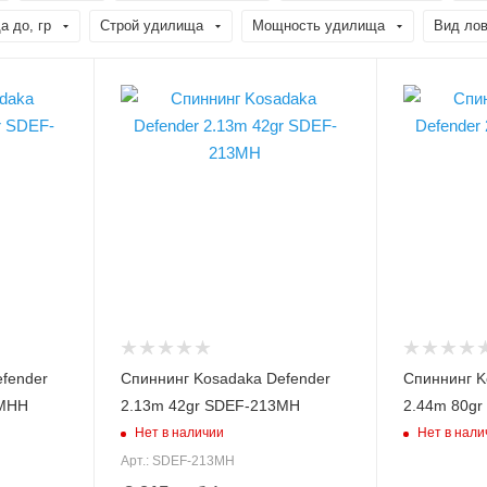
а до, гр
Строй удилища
Мощность удилища
Вид ло
Вес удилища, гр
Вес удилища,
118
149
Секций
Секций
2
2
Модель удилища
Модель удил
Defender
Defender
Длина удилища, м
Длина удили
2.13
2.44
Тест по приманкам max,
Тест по прим
гр
гр
42
80
fender
Спиннинг Kosadaka Defender
Спиннинг K
Верхний тест удилища
Верхний тес
4MHH
2.13m 42gr SDEF-213MH
2.44m 80gr
до, гр
до, гр
Нет в наличии
Нет в нали
42
80
Арт.: SDEF-213MH
Строй удилища
Строй удили