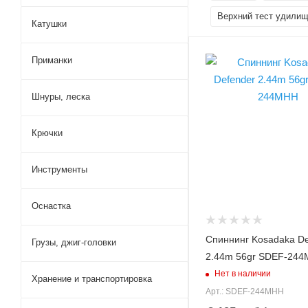
Верхний тест удилищ
Катушки
Вес удилища, гр
Приманки
129
Секций
Шнуры, леска
2
Модель удилища
Крючки
Defender
Длина удилища, м
Инструменты
2.44
Тест по приманкам max,
Оснастка
гр
56
Спиннинг Kosadaka De
Грузы, джиг-головки
Верхний тест удилища
2.44m 56gr SDEF-24
до, гр
Нет в наличии
56
Хранение и транспортировка
Арт.: SDEF-244MHH
Строй удилища