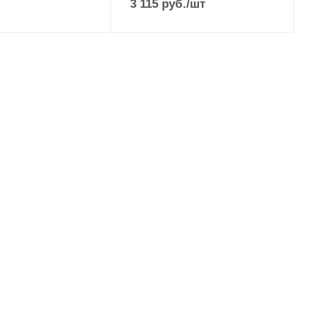
3 115
руб.
/шт
extra fast
дилища