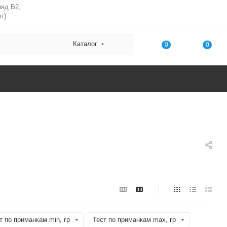
ряд В2,
т)
Каталог
0
0
т по приманкам min, гр
Тест по приманкам max, гр