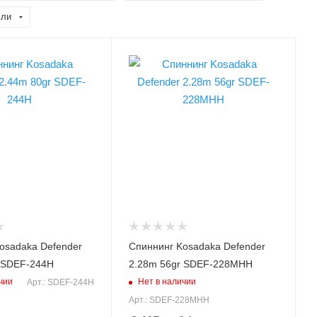
вли
 гр
Вес удилища, гр
118
Секций
2
ища
Модель удилища
Defender
ща, м
Длина удилища, м
2.28
анкам max,
Тест по приманкам max,
гр
56
osadaka Defender
Спиннинг Kosadaka Defender
т удилища
Верхний тест удилища
 SDEF-244H
2.28m 56gr SDEF-228MHH
до, гр
чии
Нет в наличии
Арт.: SDEF-244H
56
Арт.: SDEF-228MHH
ща
Строй удилища