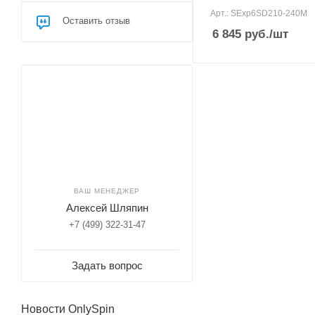
гр
Арт.: SExp6SD210-240M
10
Оставить отзыв
6 845
руб.
/шт
Тест по приманкам max,
гр
30
Верхний тест удилища
до, гр
30
ВАШ МЕНЕДЖЕР
Алексей Шляпин
+7 (499) 322-31-47
Задать вопрос
Новости OnlySpin