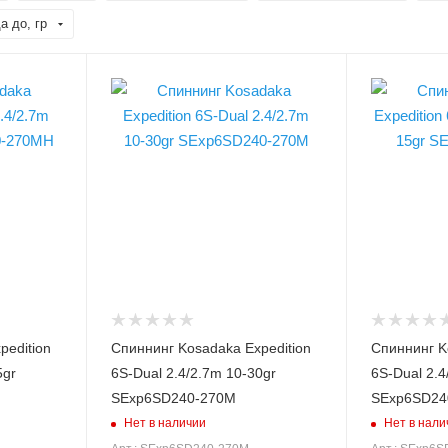
а до, гр
Вес удилища, гр
Вес удилища,
173
172
Секций
Секций
6
6
Транспортировочная
Транспортир
длина, см
длина, см
53.5
53.5
Длина рукоятки, см
Длина рукоят
42.6
42.6
Модель удилища
Модель удил
Expedition 6S-Dual
Expedition 
pedition
Спиннинг Kosadaka Expedition
Спиннинг K
Длина удилища, м
Длина удили
5gr
6S-Dual 2.4/2.7m 10-30gr
6S-Dual 2.4
2.4/2.7
2.4/2.7
SExp6SD240-270M
SExp6SD24
Тест по приманкам min,
Тест по прим
Нет в наличии
Нет в нали
гр
гр