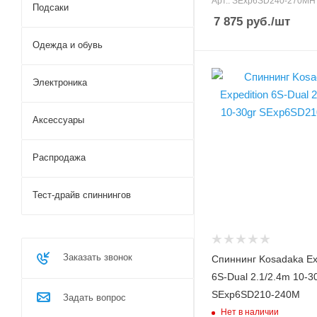
Арт.: SExp6SD240-270MH
15
Подсаки
7 875
руб.
/шт
Тест по приманкам max,
гр
Одежда и обувь
45
Вес удилища, гр
Верхний тест удилища
Электроника
161
до, гр
45
Секций
Аксессуары
6
Транспортировочная
Распродажа
длина, см
47.5
Тест-драйв спиннингов
Длина рукоятки, см
38
Модель удилища
Expedition 6S-Dual
Заказать звонок
Спиннинг Kosadaka Ex
Длина удилища, м
6S-Dual 2.1/2.4m 10-3
2.1/2.4
SExp6SD210-240M
Задать вопрос
Тест по приманкам min,
Нет в наличии