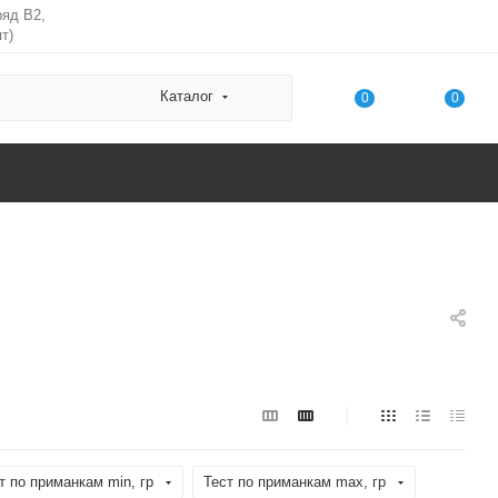
ряд В2,
т)
Каталог
0
0
т по приманкам min, гр
Тест по приманкам max, гр