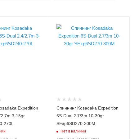
 гр
Вес удилища, гр
200
Секций
6
овочная
Транспортировочная
длина, см
59.5
ки, см
Длина рукоятки, см
48.5
ища
Модель удилища
6S-Dual
Expedition 6S-Dual
osadaka Expedition
Спиннинг Kosadaka Expedition
ща, м
Длина удилища, м
/2.7m 3-15gr
6S-Dual 2.7/3m 10-30gr
2.7/3
0-270L
SExp6SD270-300M
анкам min,
Тест по приманкам min,
чии
Нет в наличии
гр