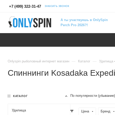
+7 (499) 322-31-47
ЗАКАЗАТЬ ЗВОНОК
А ты участвуешь в OnlySpin
Perch Pro 2026?!
—
—
Onlyspin рыболовный интернет магазин
Каталог
Удилища
Спиннинги Kosadaka Expedi
По популярности (убывание)
КАТАЛОГ
Удилища
Цена
Бренд