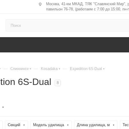
Москва, 41-км МКАД, ТЯК "Славянский Мир", 
павильон 76-78, (работаем с 7:00 до 15:00, пн-п
—
—
—
Спиннинги
Kosadaka
Expedition 6S-Dual
tion 6S-Dual
8
Секций
Модель удилища
Длина удилища, м
Тес