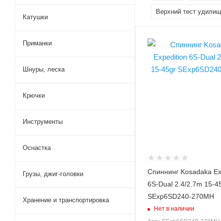
Верхний тест удилищ
Катушки
Вес удилища, гр
Приманки
180
Секций
Шнуры, леска
6
Транспортировочная
Крючки
длина, см
53.5
Инструменты
Длина рукоятки, см
43
Оснастка
Модель удилища
Expedition 6S-Dual
Спиннинг Kosadaka Ex
Грузы, джиг-головки
Длина удилища, м
6S-Dual 2.4/2.7m 15-4
2.4/2.7
SExp6SD240-270MH
Хранение и транспортировка
Тест по приманкам min,
Нет в наличии
гр