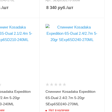
D240-270L
Арт.: SExp6SD270-300M
10
.
/шт
8 340
руб.
/шт
анкам max,
Тест по приманкам max,
гр
30
 гр
Вес удилища, гр
т удилища
Верхний тест удилища
175
до, гр
30
Секций
6
овочная
Транспортировочная
длина, см
53.5
ки, см
Длина рукоятки, см
43
ища
Модель удилища
6S-Dual
Expedition 6S-Dual
osadaka Expedition
Спиннинг Kosadaka Expedition
ща, м
Длина удилища, м
/2.4m 5-20gr
6S-Dual 2.4/2.7m 5-20gr
2.4/2.7
0-240ML
SExp6SD240-270ML
анкам min,
Тест по приманкам min,
чии
Нет в наличии