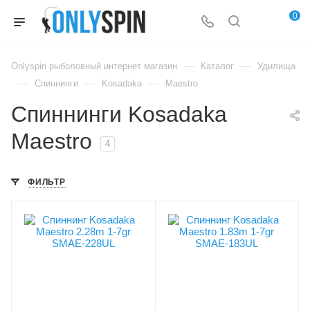
0
—
—
Onlyspin рыболовный интернет магазин
Каталог
Удилища
—
—
—
Спиннинги
Kosadaka
Maestro
Спиннинги Kosadaka
Maestro
4
ФИЛЬТР
Вес удилища, гр
Вес удилища, гр
109
92
Секций
Секций
2
2
Транспортировочная
Транспортировочная
длина, см
длина, см