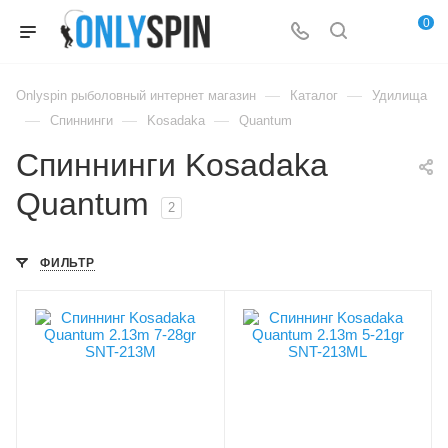
0
—
—
Onlyspin рыболовный интернет магазин
Каталог
Удилища
—
—
—
Спиннинги
Kosadaka
Quantum
Спиннинги Kosadaka
Quantum
2
ФИЛЬТР
Вес удилища, гр
Вес удилища, гр
136
125
Секций
Секций
2
2
Транспортировочная
Транспортировочная
длина, см
длина, см