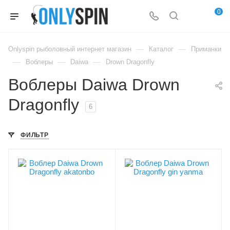
0
—
—
Onlyspin рыболовный интернет магазин
Каталог
Приманки
—
—
—
Воблеры
Daiwa
Drown Dragonfly
Воблеры Daiwa Drown
Dragonfly
6
ФИЛЬТР
Цвет приманки
Цвет приманки
akatonbo
gin yanma
Модель приманки
Модель приманки
Drown Dragonfly
Drown Dragonfly
Тип приманки
Тип приманки
насекомое
насекомое