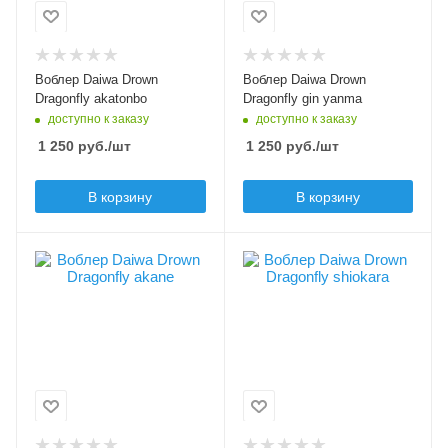
Длина приманки, мм
Длина приманки, мм
72
72
Вес приманки, гр
Вес приманки, гр
Воблер Daiwa Drown
Воблер Daiwa Drown
2.8
2.8
Dragonfly akatonbo
Dragonfly gin yanma
доступно к заказу
доступно к заказу
Плавучесть
Плавучесть
floating (F)
floating (F)
1 250
руб.
/шт
1 250
руб.
/шт
В корзину
В корзину
Цвет приманки
Цвет приманки
akane
shiokara
Модель приманки
Модель приманки
Drown Dragonfly
Drown Dragonfly
Тип приманки
Тип приманки
насекомое
насекомое
Длина приманки, мм
Длина приманки, мм
72
72