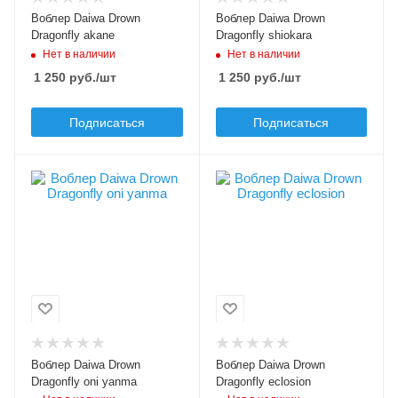
Вес приманки, гр
Вес приманки, гр
Воблер Daiwa Drown
Воблер Daiwa Drown
2.8
2.8
Dragonfly akane
Dragonfly shiokara
Нет в наличии
Нет в наличии
Плавучесть
Плавучесть
floating (F)
floating (F)
1 250
руб.
/шт
1 250
руб.
/шт
Подписаться
Подписаться
Цвет приманки
Цвет приманки
oni yanma
eclosion
Модель приманки
Модель приманки
Drown Dragonfly
Drown Dragonfly
Тип приманки
Тип приманки
насекомое
насекомое
Длина приманки, мм
Длина приманки, мм
72
72
Вес приманки, гр
Вес приманки, гр
Воблер Daiwa Drown
Воблер Daiwa Drown
2.8
2.8
Dragonfly oni yanma
Dragonfly eclosion