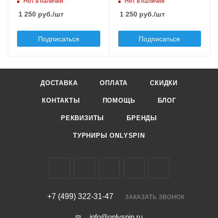
Нет в наличии
Нет в наличии
Плавучесть
Плавучесть
floating (F)
floating (F)
1 250
руб.
/шт
1 250
руб.
/шт
Подписаться
Подписаться
ДОСТАВКА
ОПЛАТА
СКИДКИ
КОНТАКТЫ
ПОМОЩЬ
БЛОГ
РЕКВИЗИТЫ
БРЕНДЫ
ТУРНИРЫ ONLYSPIN
+7 (499) 322-31-47
ЗАКАЗАТЬ ЗВОНОК
info@onlyspin.ru