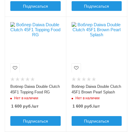
0.8
0.8
Подписаться
Подписаться
Цвет приманки
Цвет приманки
Topping Food RG
Brown Pearl Splash
Модель приманки
Модель приманки
Double Clutch
Double Clutch
Тип приманки
Тип приманки
минноу
минноу
Длина приманки, мм
Длина приманки, мм
45
45
Вес приманки, гр
Вес приманки, гр
Воблер Daiwa Double Clutch
Воблер Daiwa Double Clutch
1.6
1.6
45F1 Topping Food RG
45F1 Brown Pearl Splash
Нет в наличии
Нет в наличии
Плавучесть
Плавучесть
floating (F)
floating (F)
1 600
руб.
/шт
1 600
руб.
/шт
Заглубление max, м
Заглубление max, м
0.8
0.8
Подписаться
Подписаться