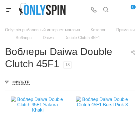
0
—
—
Onlyspin рыболовный интернет магазин
Каталог
Приманки
—
—
—
Воблеры
Daiwa
Double Clutch 45F1
Воблеры Daiwa Double
Clutch 45F1
18
ФИЛЬТР
Цвет приманки
Цвет приманки
Sakura Khaki
Burst Pink 3
Модель приманки
Модель приманки
Double Clutch
Double Clutch
Тип приманки
Тип приманки
минноу
минноу