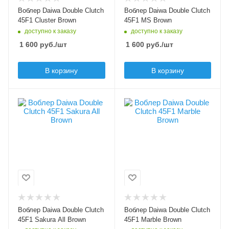
Вес приманки, гр
Вес приманки, гр
Воблер Daiwa Double Clutch
Воблер Daiwa Double Clutch
1.6
1.6
45F1 Сluster Brown
45F1 MS Brown
доступно к заказу
доступно к заказу
Плавучесть
Плавучесть
floating (F)
floating (F)
1 600
руб.
/шт
1 600
руб.
/шт
Заглубление max, м
Заглубление max, м
0.8
0.8
В корзину
В корзину
Цвет приманки
Цвет приманки
Sakura All Brown
Marble Brown
Модель приманки
Модель приманки
Double Clutch
Double Clutch
Тип приманки
Тип приманки
минноу
минноу
Длина приманки, мм
Длина приманки, мм
45
45
Вес приманки, гр
Вес приманки, гр
Воблер Daiwa Double Clutch
Воблер Daiwa Double Clutch
1.6
1.6
45F1 Sakura All Brown
45F1 Marble Brown